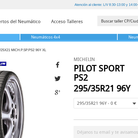
Atención al cliente: L/V 8:30-13:00 y 14:00
rtos del Neumático
Acceso Talleres
Neumáticos
4x4
Neum
/25X21 MICH.P.SP.PS2 96Y XL
MICHELIN
PILOT SPORT
PS2
295/35R21 96Y
295/35R21 96Y - 0 €
Déjanos tu email y te avisamo