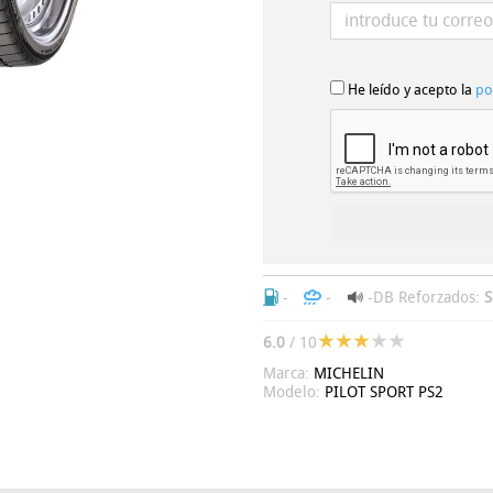
He leído y acepto la
po
-
-
-DB
Reforzados:
S
6.0
/ 10
Marca:
MICHELIN
Modelo:
PILOT SPORT PS2