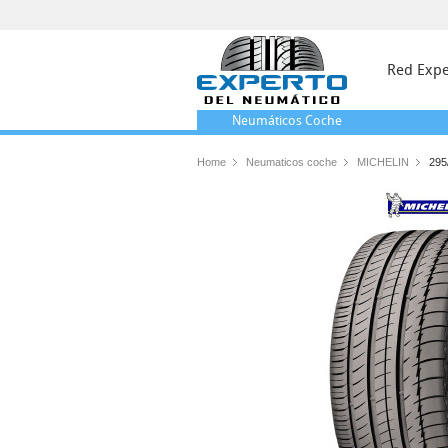
Red Expe
Neumáticos
Coche
Home
Neumaticos coche
MICHELIN
295