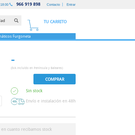
966 919 898
-18:00
Contacto
Entrar
TU CARRITO
áticos
Furgoneta
-
(IVA incluído en Península y Baleares)
COMPRAR
Sin stock
Envío e instalación en 48h
s en cuanto recibamos stock