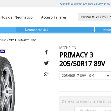
Atención al cliente: L/V 8:30-13:00 y 14:00
rtos del Neumático
Acceso Talleres
Neumáticos
4x4
Neum
/50X17 MICH.PRIMACY3 89V
MICHELIN
PRIMACY 3
205/50R17 89V
205/50R17 89V - 0 €
Déjanos tu email y te avisamo