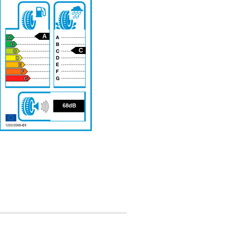
A
C
68
68dB