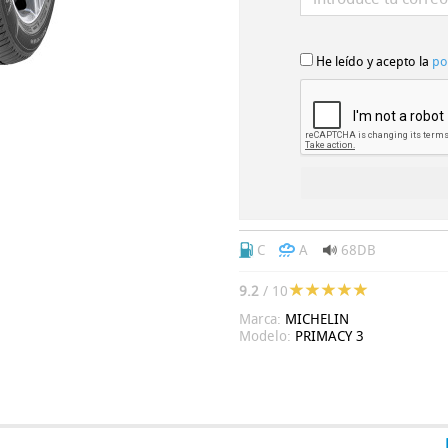
He leído y acepto la
po
C
A
68DB
9.2
/ 10
Marca:
MICHELIN
Modelo:
PRIMACY 3