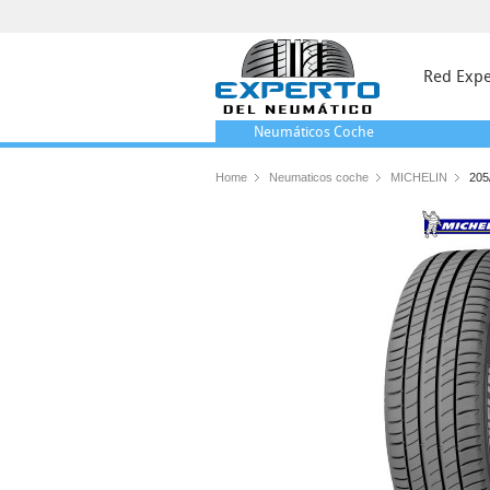
Red Expe
Neumáticos
Coche
Home
Neumaticos coche
MICHELIN
205