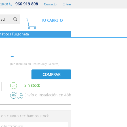
966 919 898
-18:00
Contacto
Entrar
TU CARRITO
áticos
Furgoneta
-
(IVA incluído en Península y Baleares)
COMPRAR
Sin stock
Envío e instalación en 48h
s en cuanto recibamos stock