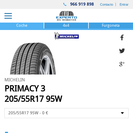
966 919 898
Contacto
Entrar
Coche
4x4
Furgoneta
MICHELIN
PRIMACY 3
205/55R17 95W
-