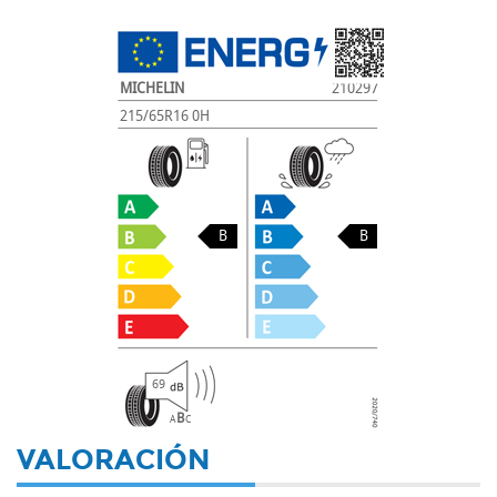
MICHELIN
210297
215/65R16 0H
B
B
69
B
A
C
VALORACIÓN