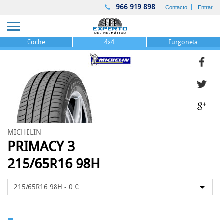
966 919 898
Contacto
Entrar
Coche
4x4
Furgoneta
MICHELIN
PRIMACY 3
215/65R16 98H
-