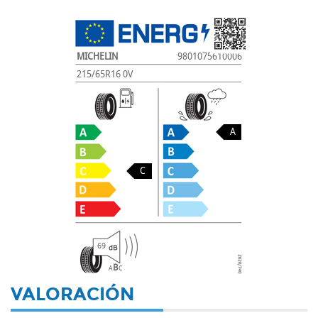
MICHELIN
9801075610006
215/65R16 0V
A
C
69
B
A
C
VALORACIÓN