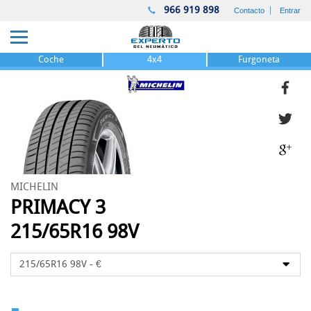
966 919 898
Contacto
Entrar
Coche
4x4
Furgoneta
MICHELIN
PRIMACY 3
215/65R16 98V
-