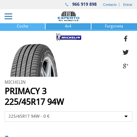
966 919 898
Contacto
Entrar
Coche
4x4
Furgoneta
MICHELIN
PRIMACY 3
225/45R17 94W
-