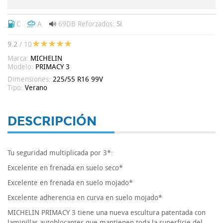
C
A
69DB
Reforzados:
Si
9.2
/ 10
Marca:
MICHELIN
Modelo:
PRIMACY 3
Dimensiones:
225/55 R16 99V
Tipo:
Verano
DESCRIPCIÓN
Tu seguridad multiplicada por 3*:
Excelente en frenada en suelo seco*
Excelente en frenada en suelo mojado*
Excelente adherencia en curva en suelo mojado*
MICHELIN PRIMACY 3 tiene una nueva escultura patentada con
laminillas autoblocantes que mantienen toda la superficie del