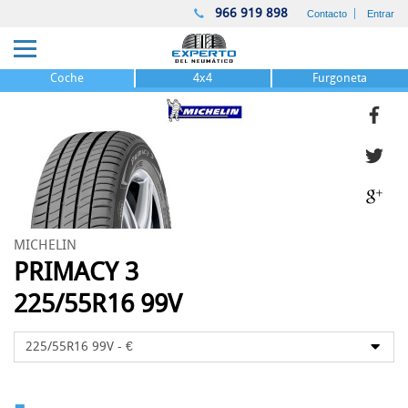
966 919 898
Contacto
Entrar
Coche
4x4
Furgoneta
MICHELIN
PRIMACY 3
225/55R16 99V
-