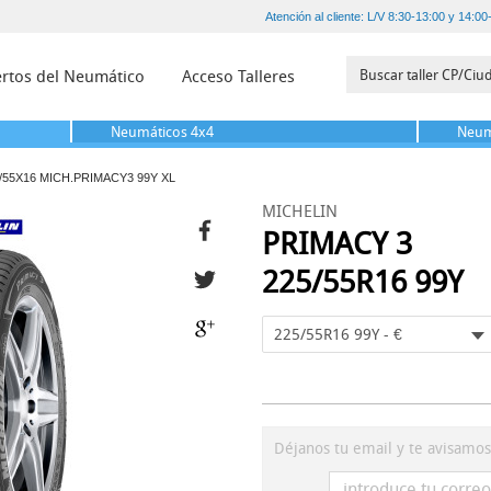
Atención al cliente: L/V 8:30-13:00 y 14:00
rtos del Neumático
Acceso Talleres
Neumáticos
4x4
Neum
/55X16 MICH.PRIMACY3 99Y XL
MICHELIN
PRIMACY 3
225/55R16 99Y
225/55R16 99Y - €
Déjanos tu email y te avisamo