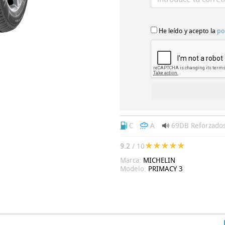
He leído y acepto la
po
C
A
69DB
Reforzado
9.2
/ 10
Marca:
MICHELIN
Modelo:
PRIMACY 3