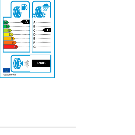
A
C
69
69dB