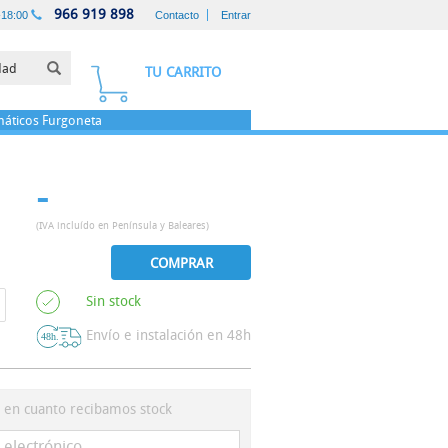
966 919 898
-18:00
Contacto
Entrar
TU CARRITO
áticos
Furgoneta
-
(IVA incluído en Península y Baleares)
COMPRAR
Sin stock
Envío e instalación en 48h
s en cuanto recibamos stock