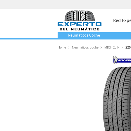
Red Expe
Neumáticos
Coche
Home
Neumaticos coche
MICHELIN
225