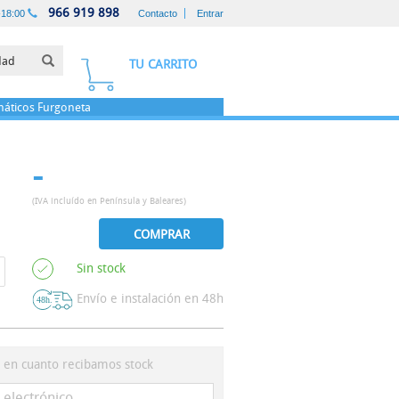
966 919 898
-18:00
Contacto
Entrar
TU CARRITO
áticos
Furgoneta
-
(IVA incluído en Península y Baleares)
COMPRAR
Sin stock
Envío e instalación en 48h
s en cuanto recibamos stock