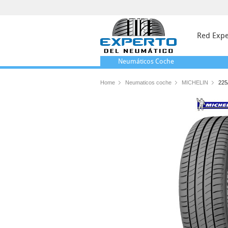
Red Expe
Neumáticos
Coche
Home
Neumaticos coche
MICHELIN
225