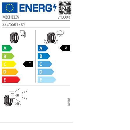
MICHELIN
743304
225/55R17 0Y
A
C
71
B
A
C