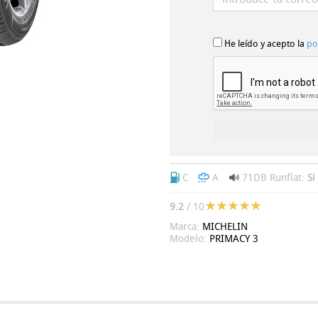
He leído y acepto la
po
C
A
71DB
Runflat:
Si
9.2
/ 10
Marca:
MICHELIN
Modelo:
PRIMACY 3