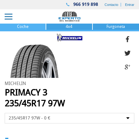
966 919 898
Contacto
Entrar
Coche
4x4
Furgoneta
MICHELIN
PRIMACY 3
235/45R17 97W
-