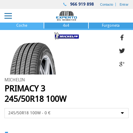
966 919 898
Contacto
Entrar
Coche
4x4
Furgoneta
MICHELIN
PRIMACY 3
245/50R18 100W
-