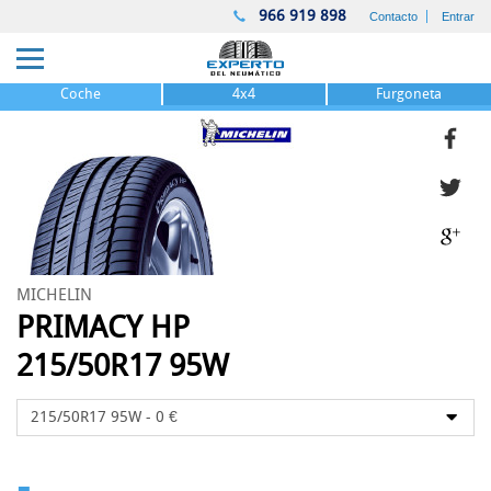
966 919 898
Contacto
Entrar
Coche
4x4
Furgoneta
MICHELIN
PRIMACY HP
215/50R17 95W
-