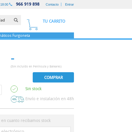
966 919 898
-18:00
Contacto
Entrar
TU CARRITO
áticos
Furgoneta
-
(IVA incluído en Península y Baleares)
COMPRAR
Sin stock
Envío e instalación en 48h
s en cuanto recibamos stock