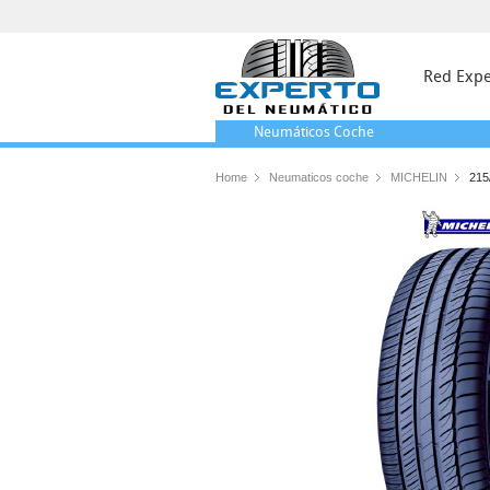
Red Expe
Neumáticos
Coche
Home
Neumaticos coche
MICHELIN
215