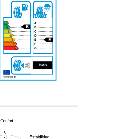
B
E
70
70dB
Confort
5
Estabilidad
4