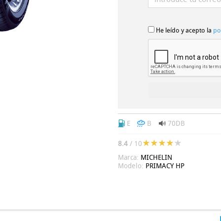
He leído y acepto la
po
E
B
70DB
8.4
/ 10
Marca:
MICHELIN
Modelo:
PRIMACY HP