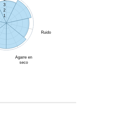
3
2
1
Ruido
Agarre en
seco