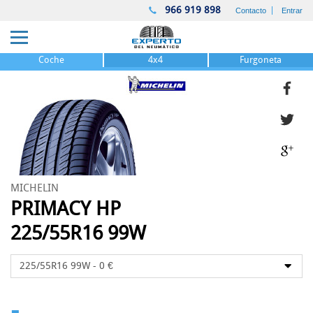
966 919 898
Contacto
Entrar
Coche
4x4
Furgoneta
MICHELIN
PRIMACY HP
225/55R16 99W
-