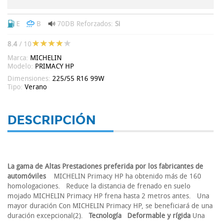
E
B
70DB
Reforzados:
Si
8.4
/ 10
Marca:
MICHELIN
Modelo:
PRIMACY HP
Dimensiones:
225/55 R16 99W
Tipo:
Verano
DESCRIPCIÓN
La gama de Altas Prestaciones preferida por los fabricantes de
automóviles
MICHELIN Primacy HP ha obtenido más de 160
homologaciones. Reduce la distancia de frenado en suelo
mojado MICHELIN Primacy HP frena hasta 2 metros antes. Una
mayor duración Con MICHELIN Primacy HP, se beneficiará de una
duración excepcional(2).
Tecnología
Deformable y rígida
Una