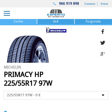
966 919 898
Contacto
Entrar
Coche
4x4
Furgoneta
MICHELIN
PRIMACY HP
225/55R17 97W
-