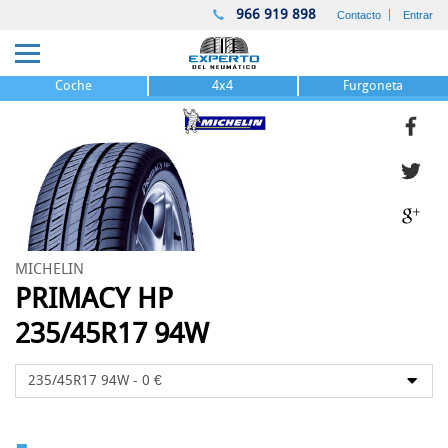
966 919 898
Contacto
Entrar
Coche
4x4
Furgoneta
MICHELIN
PRIMACY HP
235/45R17 94W
-