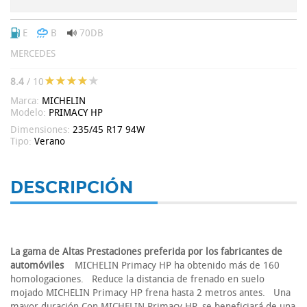
E
B
70DB
MERCEDES
8.4
/ 10
Marca:
MICHELIN
Modelo:
PRIMACY HP
Dimensiones:
235/45 R17 94W
Tipo:
Verano
DESCRIPCIÓN
La gama de Altas Prestaciones preferida por los fabricantes de
automóviles
MICHELIN Primacy HP ha obtenido más de 160
homologaciones. Reduce la distancia de frenado en suelo
mojado MICHELIN Primacy HP frena hasta 2 metros antes. Una
mayor duración Con MICHELIN Primacy HP, se beneficiará de una