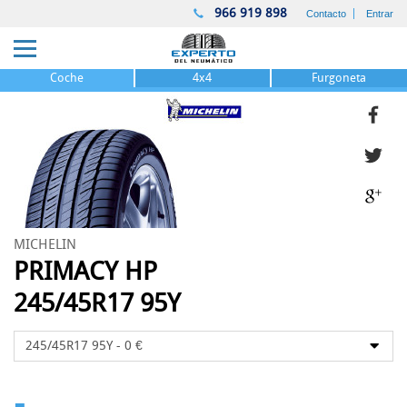
966 919 898
Contacto
Entrar
Coche
4x4
Furgoneta
MICHELIN
PRIMACY HP
245/45R17 95Y
-