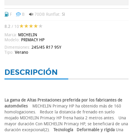
F
B
70DB
Runflat:
Si
8.2
/ 10
Marca:
MICHELIN
Modelo:
PRIMACY HP
Dimensiones:
245/45 R17 95Y
Tipo:
Verano
DESCRIPCIÓN
La gama de Altas Prestaciones preferida por los fabricantes de
automóviles
MICHELIN Primacy HP ha obtenido más de 160
homologaciones. Reduce la distancia de frenado en suelo
mojado MICHELIN Primacy HP frena hasta 2 metros antes. Una
mayor duración Con MICHELIN Primacy HP, se beneficiará de una
duración excepcional(2).
Tecnología
Deformable y rígida
Una