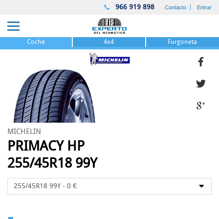
966 919 898
Contacto
Entrar
Coche
4x4
Furgoneta
MICHELIN
PRIMACY HP
255/45R18 99Y
-