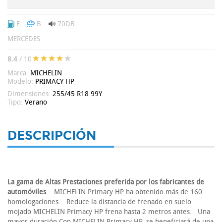
E
B
70DB
MERCEDES
8.4
/ 10
Marca:
MICHELIN
Modelo:
PRIMACY HP
Dimensiones:
255/45 R18 99Y
Tipo:
Verano
DESCRIPCIÓN
La gama de Altas Prestaciones preferida por los fabricantes de
automóviles
MICHELIN Primacy HP ha obtenido más de 160
homologaciones. Reduce la distancia de frenado en suelo
mojado MICHELIN Primacy HP frena hasta 2 metros antes. Una
mayor duración Con MICHELIN Primacy HP, se beneficiará de una