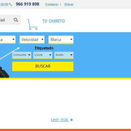
966 919 898
-18:00
Contacto
Entrar
TU CARRITO
Etiquetado
BUSCAR
Leer más