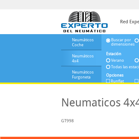
Red Expe
Neumáticos
Buscar por
dimensiones
Coche
Estación
Neumáticos
Verano
4x4
Todas las estac
Neumáticos
Opciones
Furgoneta
Runflat
Neumaticos 4x4
GT998