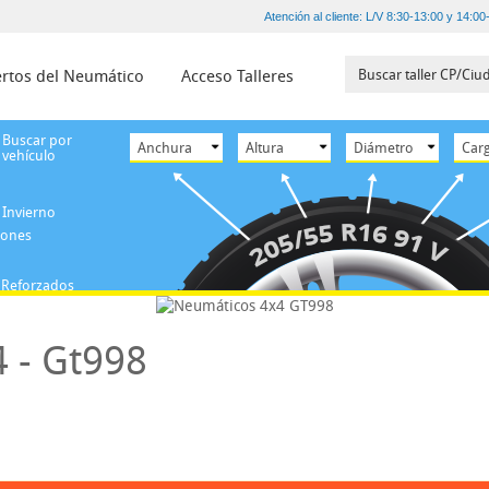
Atención al cliente: L/V 8:30-13:00 y 14:00
rtos del Neumático
Acceso Talleres
Buscar por
vehículo
Invierno
iones
Reforzados
 - Gt998