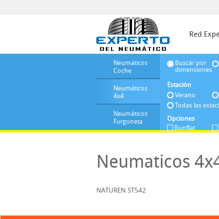
Red Expe
Neumáticos
Buscar por
dimensiones
Coche
Estación
Neumáticos
Verano
4x4
Todas las estac
Neumáticos
Opciones
Furgoneta
Runflat
Neumaticos 4x4
NATUREN ST542