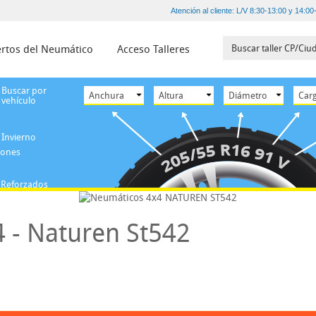
Atención al cliente: L/V 8:30-13:00 y 14:00
rtos del Neumático
Acceso Talleres
Buscar por
vehículo
Invierno
iones
Reforzados
 - Naturen St542