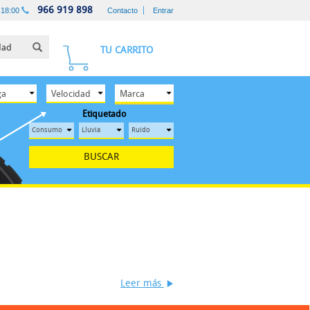
966 919 898
-18:00
Contacto
Entrar
TU CARRITO
Etiquetado
BUSCAR
Leer más