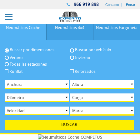
966 919 898
Contacto
Entrar
Neumáticos
Coche
Neumáticos
4x4
Neumáticos
Furgoneta
Buscar por dimensiones
Buscar por vehículo
Verano
Invierno
Todas las estaciones
Runflat
Reforzados
BUSCAR