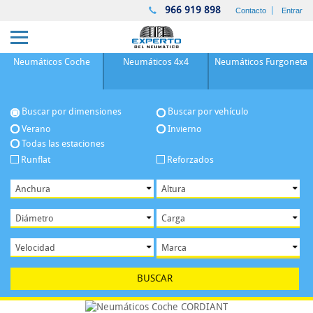
966 919 898
Contacto
Entrar
Neumáticos
Coche
Neumáticos
4x4
Neumáticos
Furgoneta
Buscar por dimensiones
Buscar por vehículo
Verano
Invierno
Todas las estaciones
Runflat
Reforzados
BUSCAR