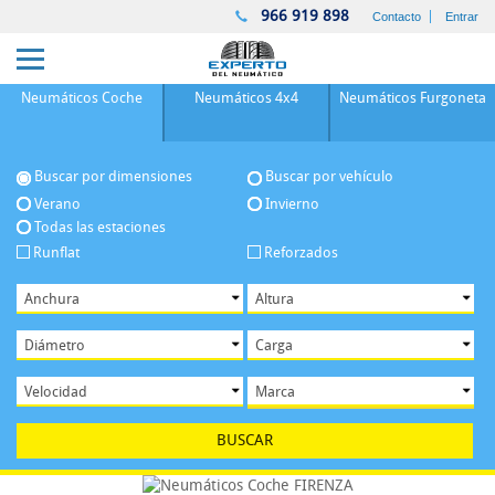
966 919 898
Contacto
Entrar
Neumáticos
Coche
Neumáticos
4x4
Neumáticos
Furgoneta
Buscar por dimensiones
Buscar por vehículo
Verano
Invierno
Todas las estaciones
Runflat
Reforzados
BUSCAR