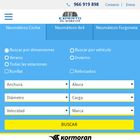
966 919 898
Contacto
Entrar
Neumáticos
Coche
Neumáticos
4x4
Neumáticos
Furgoneta
Buscar por dimensiones
Buscar por vehículo
Verano
Invierno
Todas las estaciones
Runflat
Reforzados
BUSCAR