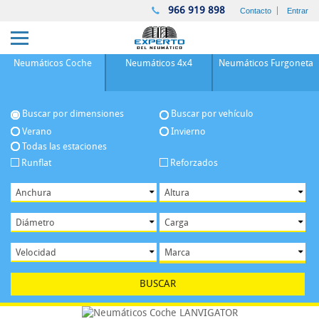
966 919 898
Contacto
Entrar
Neumáticos
Coche
Neumáticos
4x4
Neumáticos
Furgoneta
Buscar por dimensiones
Buscar por vehículo
Verano
Invierno
Todas las estaciones
Runflat
Reforzados
BUSCAR