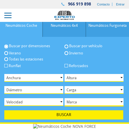
966 919 898
Contacto
Entrar
Neumáticos
Coche
Neumáticos
4x4
Neumáticos
Furgoneta
Buscar por dimensiones
Buscar por vehículo
Verano
Invierno
Todas las estaciones
Runflat
Reforzados
BUSCAR