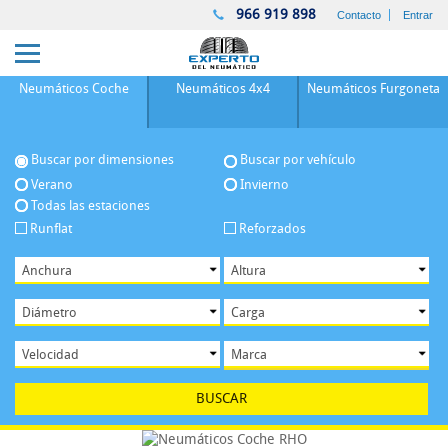
966 919 898
Contacto
Entrar
Neumáticos
Coche
Neumáticos
4x4
Neumáticos
Furgoneta
Buscar por dimensiones
Buscar por vehículo
Verano
Invierno
Todas las estaciones
Runflat
Reforzados
BUSCAR