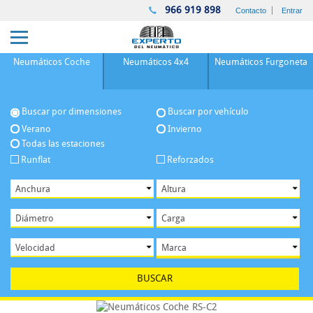
966 919 898
Contacto
Entrar
Neumáticos
Coche
Neumáticos
4x4
Neumáticos
Furgoneta
Buscar por dimensiones
Buscar por vehículo
Verano
Invierno
Todas las estaciones
Runflat
Reforzados
BUSCAR