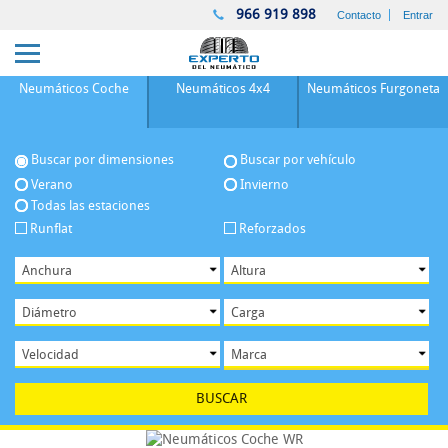
966 919 898
Contacto
Entrar
Neumáticos
Coche
Neumáticos
4x4
Neumáticos
Furgoneta
Buscar por dimensiones
Buscar por vehículo
Verano
Invierno
Todas las estaciones
Runflat
Reforzados
BUSCAR