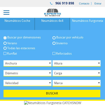
966 919 898
Contacto
Entrar
Neumáticos
Coche
Neumáticos
4x4
Neumáticos
Furgoneta
Buscar por dimensiones
Buscar por vehículo
Verano
Invierno
Todas las estaciones
Runflat
Reforzados
BUSCAR