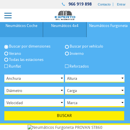
966 919 898
Contacto
Entrar
Neumáticos
Coche
Neumáticos
4x4
Neumáticos
Furgoneta
Buscar por dimensiones
Buscar por vehículo
Verano
Invierno
Todas las estaciones
Runflat
Reforzados
BUSCAR