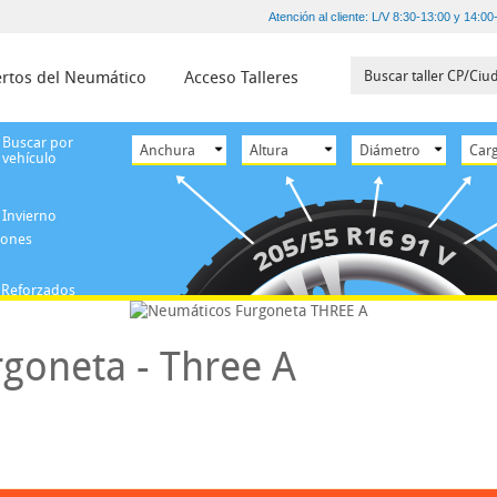
Atención al cliente: L/V 8:30-13:00 y 14:00
rtos del Neumático
Acceso Talleres
Buscar por
vehículo
Invierno
iones
Reforzados
goneta - Three A