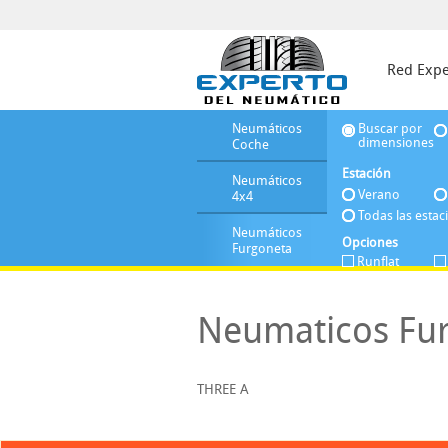
Red Expe
Neumáticos
Buscar por
dimensiones
Coche
Estación
Neumáticos
Verano
4x4
Todas las estac
Neumáticos
Opciones
Furgoneta
Runflat
Neumaticos Fur
THREE A