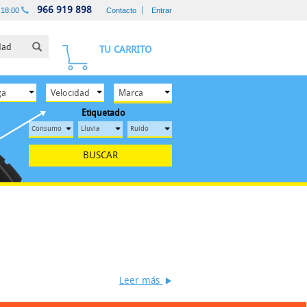
966 919 898
-18:00
Contacto
Entrar
TU CARRITO
Etiquetado
BUSCAR
Leer más