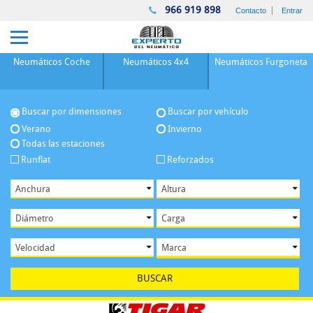
966 919 898
Contacto
Entrar
Neumáticos
Coche
Neumáticos
4x4
Neumáticos
Furgoneta
Buscar por dimensiones
Buscar por vehículo
Verano
Invierno
Todas las estaciones
Runflat
Reforzados
BUSCAR