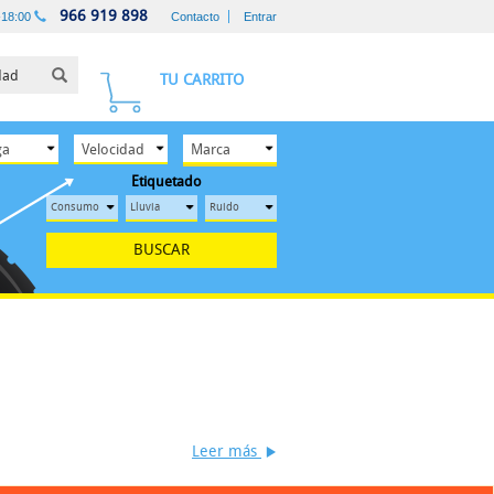
966 919 898
-18:00
Contacto
Entrar
TU CARRITO
Etiquetado
BUSCAR
Leer más