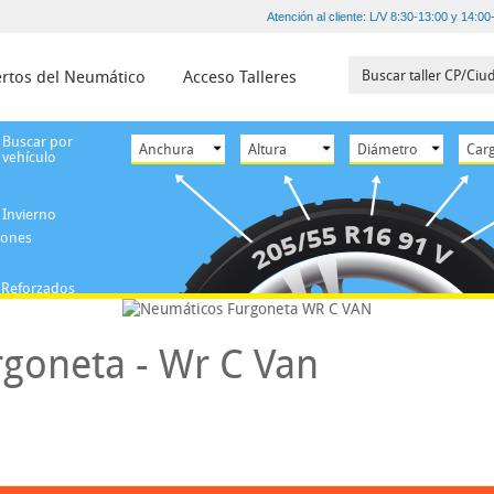
Atención al cliente: L/V 8:30-13:00 y 14:00
rtos del Neumático
Acceso Talleres
Buscar por
vehículo
Invierno
iones
Reforzados
goneta - Wr C Van