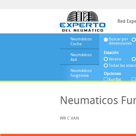
Red Expe
Neumáticos
Buscar por
dimensiones
Coche
Estación
Neumáticos
Verano
4x4
Todas las estac
Neumáticos
Opciones
Furgoneta
Runflat
Neumaticos Fur
WR C VAN