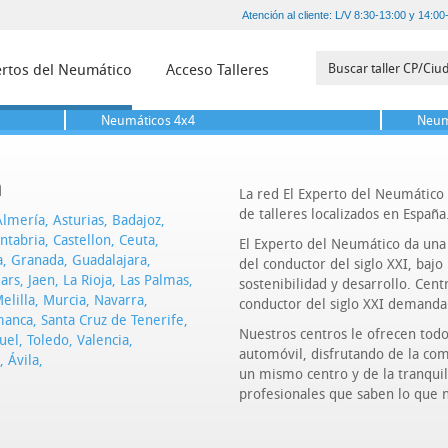
Atención al cliente: L/V 8:30-13:00 y 14:00
rtos del Neumático
Acceso Talleres
Neumáticos
4x4
Neum
a
La red El Experto del Neumático 
de talleres localizados en España
Almería
,
Asturias
,
Badajoz
,
ntabria
,
Castellon
,
Ceuta
,
El Experto del Neumático da una s
a
,
Granada
,
Guadalajara
,
del conductor del siglo XXI, bajo
ears
,
Jaen
,
La Rioja
,
Las Palmas
,
sostenibilidad y desarrollo. Cen
elilla
,
Murcia
,
Navarra
,
conductor del siglo XXI demanda
manca
,
Santa Cruz de Tenerife
,
Nuestros centros le ofrecen todos
uel
,
Toledo
,
Valencia
,
automóvil, disfrutando de la com
,
Ávila
,
un mismo centro y de la tranqui
profesionales que saben lo que n