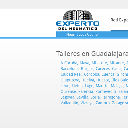
Red Expe
Neumáticos
Coche
Talleres en Guadalajar
A Coruña
,
Alava
,
Albacete
,
Alicante
,
Barcelona
,
Burgos
,
Caceres
,
Cadiz
,
Ca
Ciudad Real
,
Cordoba
,
Cuenca
,
Giron
Guipuzcoa
,
Huelva
,
Huesca
,
Illes Bal
Leon
,
Lleida
,
Lugo
,
Madrid
,
Malaga
,
M
Ourense
,
Palencia
,
Pontevedra
,
Sala
Segovia
,
Sevilla
,
Soria
,
Tarragona
,
Ter
Valladolid
,
Vizcaya
,
Zamora
,
Zaragoza