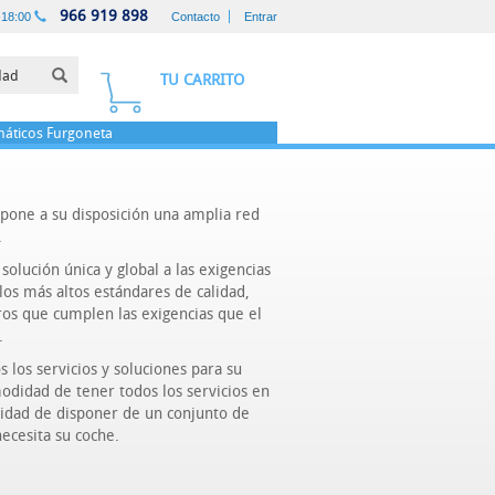
966 919 898
-18:00
Contacto
Entrar
TU CARRITO
áticos
Furgoneta
pone a su disposición una amplia red
.
olución única y global a las exigencias
 los más altos estándares de calidad,
tros que cumplen las exigencias que el
.
 los servicios y soluciones para su
odidad de tener todos los servicios en
lidad de disponer de un conjunto de
ecesita su coche.