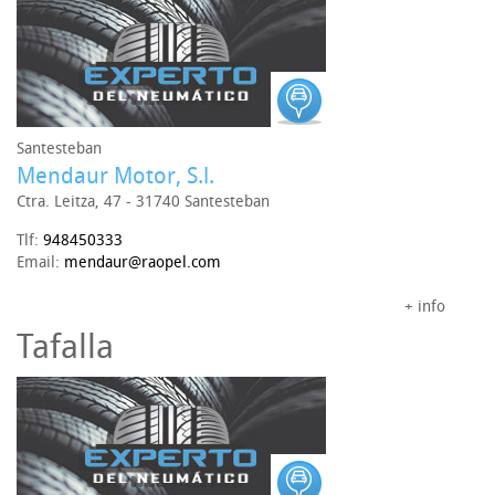
Santesteban
Mendaur Motor, S.l.
Ctra. Leitza, 47 - 31740 Santesteban
Tlf:
948450333
Email:
mendaur@raopel.com
+ info
Tafalla