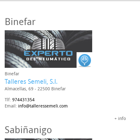
Binefar
Binefar
Talleres Semeli, S.l.
Almacellas, 69 - 22500 Binefar
Tlf:
974431354
Email:
info@talleressemeli.com
+ info
Sabiñanigo